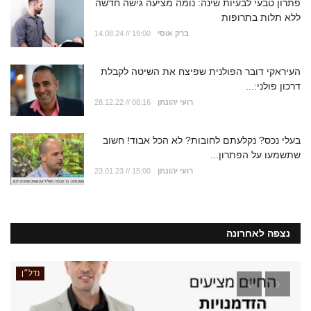
פתרון טבעי לבעיות שינה: נומה מציעה גישה חדשה
ללא תלות בתרופות
ברק אוסי
14.08.24 // 19:00
העיראקי דובר הפולנית שפיצח את השיטה לקבלת
דרכון פולני:...
רועי יהונתן
28.12.22 // 08:16
בעלי נכס? נקלעתם לחובות? לא הכל אבוד! חשוב
שתשמעו על הפתרון...
רועי יהונתן
23.01.23 // 15:00
נצפה לאחרונה
נדל״ן