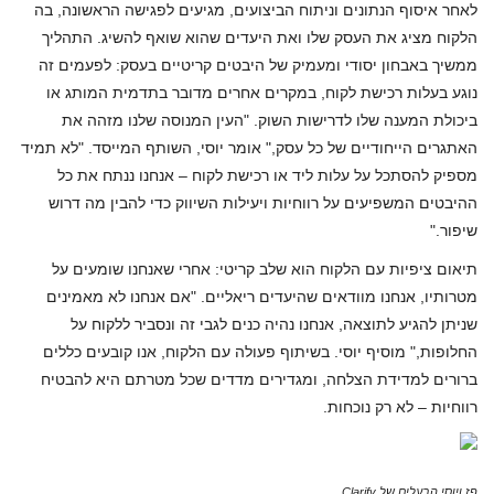
לאחר איסוף הנתונים וניתוח הביצועים, מגיעים לפגישה הראשונה, בה
הלקוח מציג את העסק שלו ואת היעדים שהוא שואף להשיג. התהליך
ממשיך באבחון יסודי ומעמיק של היבטים קריטיים בעסק: לפעמים זה
נוגע בעלות רכישת לקוח, במקרים אחרים מדובר בתדמית המותג או
ביכולת המענה שלו לדרישות השוק. "העין המנוסה שלנו מזהה את
האתגרים הייחודיים של כל עסק," אומר יוסי, השותף המייסד. "לא תמיד
מספיק להסתכל על עלות ליד או רכישת לקוח – אנחנו ננתח את כל
ההיבטים המשפיעים על רווחיות ויעילות השיווק כדי להבין מה דרוש
שיפור."
תיאום ציפיות עם הלקוח הוא שלב קריטי: אחרי שאנחנו שומעים על
מטרותיו, אנחנו מוודאים שהיעדים ריאליים. "אם אנחנו לא מאמינים
שניתן להגיע לתוצאה, אנחנו נהיה כנים לגבי זה ונסביר ללקוח על
החלופות," מוסיף יוסי. בשיתוף פעולה עם הלקוח, אנו קובעים כללים
ברורים למדידת הצלחה, ומגדירים מדדים שכל מטרתם היא להבטיח
רווחיות – לא רק נוכחות.
פז ויוסי הבעלים של Clarify