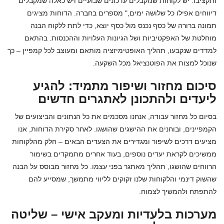
ותקציבו. יש לקוחות שמקבלים עדכונים שבועיים ויש כאלה שמקבלים
דיווחים אפילו כל שלושה ימים," מספרים בחברה. הדוחות מציגים
תמונה ברורה של כסף נכנס מול כסף יוצא, כדי לתת ללקוח הבנה
מוחלטת של האפקטיביות ושל הגיונות העלויות וההכנסות. בהתאם
למדדים שנקבעו, תהליך האופטימיזציה מותאם ומעוצב לכל קמפיין – כך
שנוכל למצות את הפוטנציאל מכל השקעה.
סיכום מחזור ושיפור מתמיד: להגיע
ליעדים ולהתכונן לאתגרים חדשים
בסיום כל מחזור עבודה, אנחנו מסכמים את כל הנתונים והביצועים של
הקמפיינים, ובוחנים את ההישגים שהושגו. לאחר סקירת הדוחות, אנו
מציעים דרכים לשיפור ומגדירים את הצעדים הבאים – חלק מהלקוחות
ממשיכים לקראת יעדים נוספים, בעוד אחרים מתמקדים בשימור
הרווחים שהושגו, תהליך מאתגר בפני עצמו. כל מחזור מבוסס על הבנה
שהשוק דינמי והלקוחות שלנו זקוקים לליווי מתמשך, שמסייע להם
להתפתח ולהמשיך לצמוח.
מערכות בלעדיות ומעקב אישי – שליטה