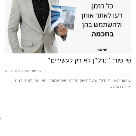
שי שור: ״נדל״ן לא רק לעשירים״
7 המזונות לחיטוב הגוף לקיץ
15.
שי שור
10.11.20 // 20:00
שי שור הוא יזם נדל"ן ובעליה של חברת "שור יזמות", נשוי ואב לשתי בנות.
עול
מרצה מבוקש...
שטו