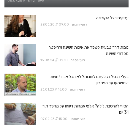
ליאן
08.07.26 // 16:42
עסקים בצל הקורונה
רועי יהונתן
29.03.20 // 09:00
נומה: דרך טבעית לשפר את איכות השינה ולהיפטר
מכדורי השינה
רועי גלבר
15.08.24 // 09:10
בעלי נכס? נקלעתם לחובות? לא הכל אבוד! חשוב
שתשמעו על הפתרון...
רועי יהונתן
23.01.23 // 15:00
הסוף להרטבת לילה? אלפי אמהות דיווחו על מהפך תוך
31 יום
רועי יהונתן
07.02.23 // 15:00