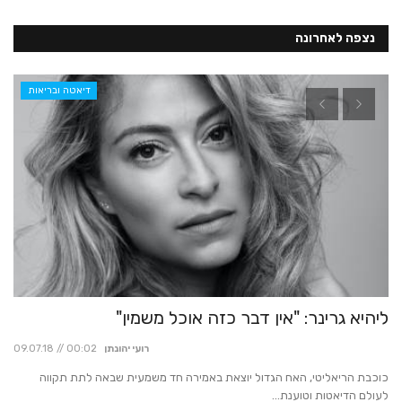
נצפה לאחרונה
דיאטה ובריאות
ליהיא גרינר: "אין דבר כזה אוכל משמין"
נו
לש
רועי יהונתן
09.07.18 // 00:02
30
כוכבת הריאליטי, האח הגדול יוצאת באמירה חד משמעית שבאה לתת תקווה
לעולם הדיאטות וטוענת...
ם
בעי